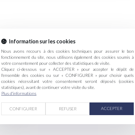
Information sur les cookies
n France ?
Nous avons recours à des cookies techniques pour assurer le bon
on; rapport de l'OIV
fonctionnement du site, nous utilisons également des cookies soumis à
votre consentement pour collecter des statistiques de visite.
Cliquez ci-dessous sur « ACCEPTER » pour accepter le dépôt de
on animale
l'ensemble des cookies ou sur « CONFIGURER » pour choisir quels
cookies nécessitant votre consentement seront déposés (cookies
 l’attribution préférentielle
statistiques), avant de continuer votre visite du site.
Plus d'informations
lles obligations ?
ACCEPTER
CONFIGURER
REFUSER
ngé pour reprise !
 en France