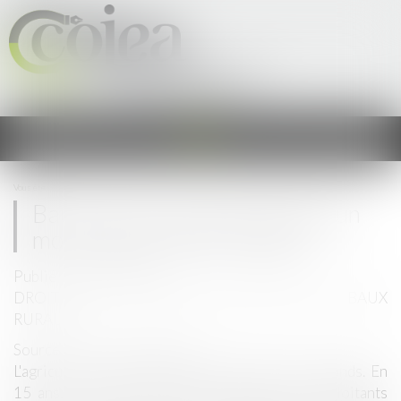
Cercle Occitan des Juristes &
Experts en Agriculture
Ouvrir
le
menu
Vous êtes ici :
Accueil
Baux ruraux : quel avenir dans un monde agricole qui change ?
Baux ruraux : quel avenir dans un
monde agricole qui change ?
Publié le :
16/09/2020
DROIT RURAL
/
CESSION D'EXPLOITATION ET BAUX
RURAUX
Source :
www.vie-publique.fr
L'agriculture connaît des bouleversements profonds. En
15 ans, la France a perdu un quart de ses exploitants