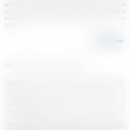
agricoles. Instauré en 1945, le statut des baux ruraux est
un régime juridique qui doit s'adapter aux réalités
économiques et pratiques agricoles d’aujourd’hui...
Lire
la suite
Historique
Baux ruraux : quel avenir dans un monde agricole qui
change ?
Un producteur de vin attaque le classement des crus
bourgeois en justice
Plan de relance: une accélération de la transition