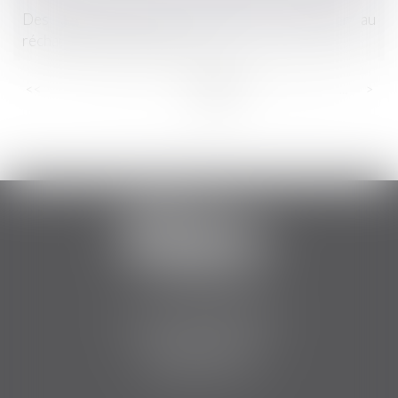
Des arbres entre les vignes pour s’adapter au
réchauffement climatique
...
...
<<
<
16
17
18
19
20
21
22
>
>>
2 Boulevard Jean Bouin
34500 BEZIERS
Tél :
06 84 75 51 12