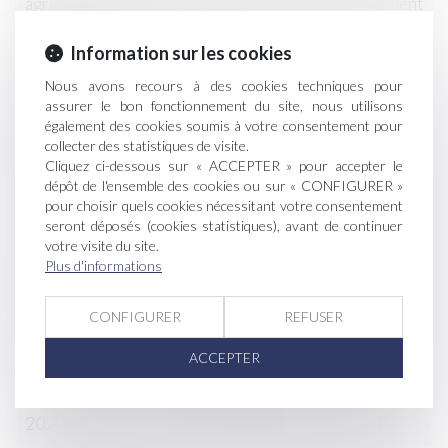
agricole sans grande révolution - Actu environnement
07-09-2020
Information sur les cookies
Pacte agricole francilien : le virage agricole ne se fera
Nous avons recours à des cookies techniques pour
pas sans le consommateur
assurer le bon fonctionnement du site, nous utilisons
également des cookies soumis à votre consentement pour
Une réduction de cotisations sociales au profit des
collecter des statistiques de visite.
Cliquez ci-dessous sur « ACCEPTER » pour accepter le
exploitants agricoles
dépôt de l'ensemble des cookies ou sur « CONFIGURER »
pour choisir quels cookies nécessitant votre consentement
Les pratiques des agriculteurs peuvent avoir un effet
seront déposés (cookies statistiques), avant de continuer
positif sur l’environnement
votre visite du site.
Plus d'informations
Agriculture bio quels risques pour le titulaire d’un
fermage
CONFIGURER
REFUSER
La petite parcelle n'échappe pas forcément au fermage
ACCEPTER
L’indice national des fermages augmente de 0,55 % en
2020