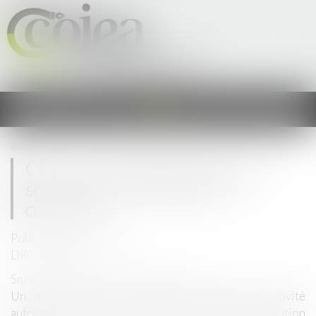
Cercle Occitan des Juristes &
Experts en Agriculture
Ouvrir
le
menu
Vous êtes ici :
Accueil
CDD multi-remplacement : les secteurs d'activité agricole concernés
CDD multi-remplacement : les
secteurs d'activité agricole
concernés
Publié le :
03/05/2023
DROIT RURAL
Source :
www.editions-legislatives.fr
Un décret du 12 avril liste les secteurs d'activité
autorisés à mettre en œuvre cette expérimentation