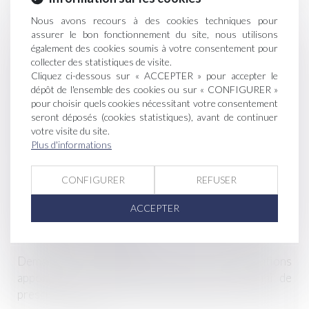
un chemin rural
Nous avons recours à des cookies techniques pour
assurer le bon fonctionnement du site, nous utilisons
Bio : les critères de l'aide d'urgence se précisent
également des cookies soumis à votre consentement pour
collecter des statistiques de visite.
Peut-on se protéger juridiquement des plaintes des
Cliquez ci-dessous sur « ACCEPTER » pour accepter le
riverains sur les tours antigel ?
dépôt de l'ensemble des cookies ou sur « CONFIGURER »
pour choisir quels cookies nécessitant votre consentement
Gestion du domaine communal : recensement des
seront déposés (cookies statistiques), avant de continuer
votre visite du site.
chemins ruraux et prescription acquisitive
Plus d'informations
Ils font partie des premiers viticulteurs payés pour
CONFIGURER
REFUSER
leurs services environnementaux
ACCEPTER
Urbanisme : DPU de la commune et droit de
préemption de la SAFER
Demande d’indemnisation pour améliorations
apportées au fonds loué et rappel sur le délai de
prescription