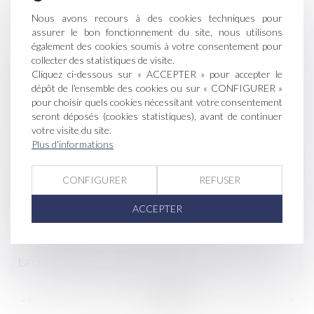
Réponse ministérielle : Remise en culture des terres
Nous avons recours à des cookies techniques pour
assurer le bon fonctionnement du site, nous utilisons
agricoles
également des cookies soumis à votre consentement pour
collecter des statistiques de visite.
L'affichage environnemental des produits alimentaires
Cliquez ci-dessous sur « ACCEPTER » pour accepter le
en phase expérimentale
dépôt de l'ensemble des cookies ou sur « CONFIGURER »
pour choisir quels cookies nécessitant votre consentement
Vente du fonds vinicole et nullité d’une clause de non-
seront déposés (cookies statistiques), avant de continuer
votre visite du site.
concurrence disproportionnée
Plus d'informations
Les paiements pour services environnementaux (PSE)
en agriculture
CONFIGURER
REFUSER
ACCEPTER
Des nouvelles règles pour les emplois viticoles au 1er
avril 2021
La cession très encadrée du bail rural
...
...
<<
<
12
13
14
15
16
17
18
>