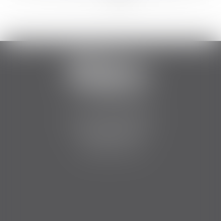
>>
2 Boulevard Jean Bouin
34500 BEZIERS
Tél :
06 84 75 51 12