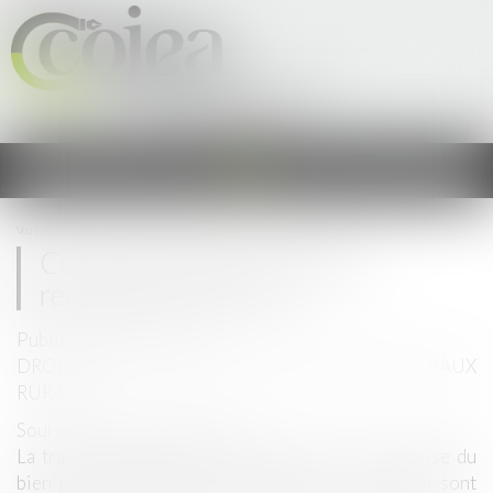
Cercle Occitan des Juristes &
Experts en Agriculture
Ouvrir
le
menu
Vous êtes ici :
Accueil
Comment céder son bail ou reprendre ses terres ?
Comment céder son bail ou
reprendre ses terres ?
Publié le :
31/03/2021
DROIT RURAL
/
CESSION D'EXPLOITATION ET BAUX
RURAUX
Source :
www.lebetteravier.fr
La transmission du bail par le preneur ou la reprise du
bien par le bailleur pour installer un descendant sont