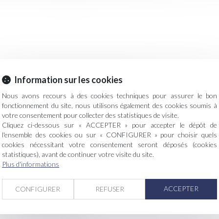
Information sur les cookies
erres agricoles à disposition de la Safer
Nous avons recours à des cookies techniques pour assurer le bon
dre des mesures de rétorsion contre les États-Unis
fonctionnement du site, nous utilisons également des cookies soumis à
votre consentement pour collecter des statistiques de visite.
Cliquez ci-dessous sur « ACCEPTER » pour accepter le dépôt de
ses par des investisseurs étrangers
l'ensemble des cookies ou sur « CONFIGURER » pour choisir quels
cookies nécessitant votre consentement seront déposés (cookies
oit européen
statistiques), avant de continuer votre visite du site.
Plus d'informations
es alimentaires, les commerces de gros et la restauration coll
ACCEPTER
CONFIGURER
REFUSER
ulteurs vont baisser
 par une commune, bailleur