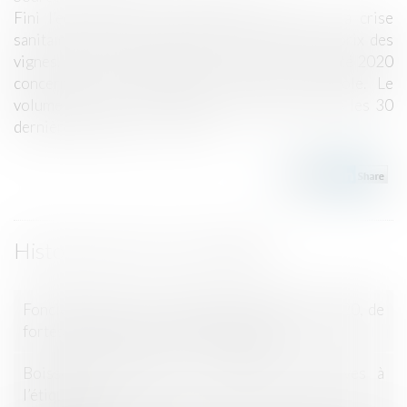
Fini l’envolée des prix du foncier viticole ? La crise
sanitaire a mis un coup d’arrêt à la hausse des prix des
vignes. La SAFER a publié son rapport sur l’activité 2020
concernant les transactions de foncier viticole. Le
volume des ventes a touché son plus bas depuis les 30
dernières années...
Lire la suite
Historique
Foncier viticole : prix moyen des vignes en 2020, de
fortes disparités selon les appellations
Boissons spiritueuses : modifications relatives à
l’étiquetage