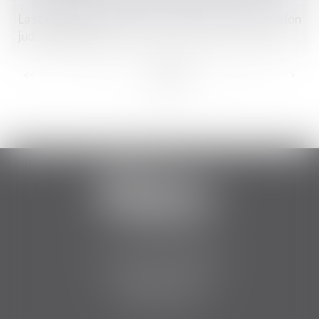
La séparation des fermiers : nouveau cas de résiliation
judiciaire du bail
...
...
<<
<
9
10
11
12
13
14
15
>
>>
2 Boulevard Jean Bouin
34500 BEZIERS
Tél :
06 84 75 51 12