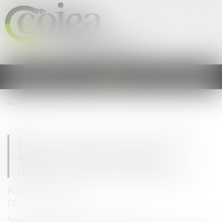
Cercle Occitan des Juristes &
Experts en Agriculture
Ouvrir
le
menu
Vous êtes ici :
Accueil
Foncier viticole : prix moyen des vignes en 2020, de fortes disparités selon les
appellations
Foncier viticole : prix moyen des
vignes en 2020, de fortes
disparités selon les appellations
Publié le :
07/09/2021
DROIT VITICOLE
Source :
www.francetransactions.com