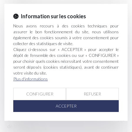
Une réforme du système d'assurance des récoltes à la
Information sur les cookies
rentrée
Nous avons recours à des cookies techniques pour
Tourisme à la ferme : La vogue des séjours fermiers
assurer le bon fonctionnement du site, nous utilisons
également des cookies soumis à votre consentement pour
Redémarrage économique pour les vins de Bordeaux
collecter des statistiques de visite.
Cliquez ci-dessous sur « ACCEPTER » pour accepter le
dépôt de l'ensemble des cookies ou sur « CONFIGURER »
Accord politique sur la nouvelle PAC : une politique
pour choisir quels cookies nécessitant votre consentement
plus équitable, plus verte et plus souple
seront déposés (cookies statistiques), avant de continuer
votre visite du site.
La justice allemande proscrit les sorbets au
Plus d'informations
champagne de la chaîne Aldi
CONFIGURER
REFUSER
Le droit rural plonge ses racines dans la terre, comme
la vigne…
ACCEPTER
Enfin un droit à l’erreur administrative pour les aides
de la filière vin