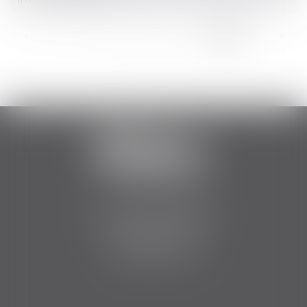
...
<<
<
17
18
19
20
21
22
23
>
>>
2 Boulevard Jean Bouin
34500 BEZIERS
Tél :
06 84 75 51 12