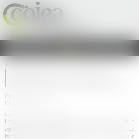
Cercle Occitan des Juristes &
Experts en Agriculture
Ouvrir
le
menu
Vous êtes ici :
Accueil
L’agribashing, un électrochoc salutaire pour le monde agricole ?
L’agribashing, un électrochoc
salutaire pour le monde agricole ?
Publié le :
28/02/2020
DROIT RURAL
Source :
www.agridees.com
Eddy Fougier a présenté ce matin en exclusivité à
agridées son livre destiné au grand public*, paru le 13
février et intitulé “Malaise à la ferme – enquête sur