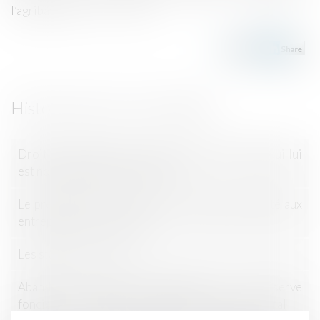
l’agribashing” ...
Lire la suite
Historique
Droit de préemption du preneur rural : le prix qui lui
est notifié doit être le prix réel
Le prêt garanti par l’État est un dispositif adapté aux
entreprises viti-vinicoles
Les statuts de la voirie
Abandon du projet d’urbanisme sur la réserve
foncière : le fermier peut se prévaloir d’un bail rural