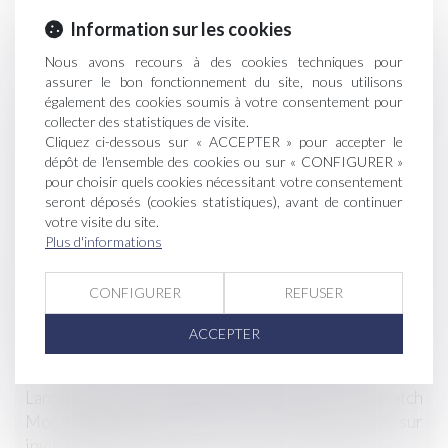
Politique agricole commune : ouverture de la
Information sur les cookies
télédéclaration des aides « surfaces » au 1er avril
Nous avons recours à des cookies techniques pour
2020, report de la fin des déclarations au 15 juin 2020
assurer le bon fonctionnement du site, nous utilisons
également des cookies soumis à votre consentement pour
Les actes notariés peuvent désormais être signés à
collecter des statistiques de visite.
distance. Parution du décret au JO le 4 avril 2020.
Cliquez ci-dessous sur « ACCEPTER » pour accepter le
dépôt de l'ensemble des cookies ou sur « CONFIGURER »
pour choisir quels cookies nécessitant votre consentement
Quelles mesures de confinement liées au coronavirus
seront déposés (cookies statistiques), avant de continuer
pour la filière viti-vinicole?
votre visite du site.
Plus d'informations
L’agribashing, un électrochoc salutaire pour le monde
agricole ?
CONFIGURER
REFUSER
Nouvelles distances de non-traitement par Maître
ACCEPTER
Alcina
Lancement de l'association COJEA au match
Montpellier/Brive samedi 4 janvier dernier sur
invitation d'Allianz