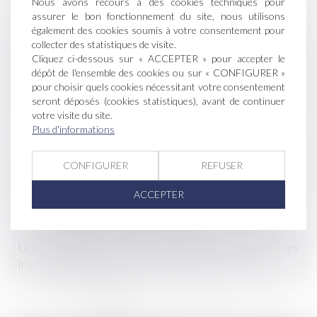
louées : gare à l’information du bailleur !
Nous avons recours à des cookies techniques pour
assurer le bon fonctionnement du site, nous utilisons
également des cookies soumis à votre consentement pour
Crise viticole : l'Etat annonce une campagne de
collecter des statistiques de visite.
distillation en soutien à la filière
Cliquez ci-dessous sur « ACCEPTER » pour accepter le
dépôt de l'ensemble des cookies ou sur « CONFIGURER »
Augmentation : droits de consommation et cotisation
pour choisir quels cookies nécessitant votre consentement
sécurité sociale
seront déposés (cookies statistiques), avant de continuer
votre visite du site.
Plus d'informations
La compensation agricole
Des associations demandent au Conseil d’Etat
CONFIGURER
REFUSER
l’interdiction du label HVE
ACCEPTER
Déboisement sans autorisation
Une nouvelle aide viti-vinicole pour les
investissements
...
<<
<
1
2
3
4
5
6
7
>
>>