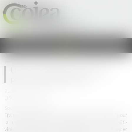
Cercle Occitan des Juristes &
Experts en Agriculture
Ouvrir
le
menu
Vous êtes ici :
Accueil
Une nouvelle aide viti-vinicole pour les investissements
Une nouvelle aide viti-vinicole
pour les investissements
Publié le :
24/01/2023
DROIT VITICOLE
Source :
terreconnect.fr
France Agrimer propose son plan d’aide 2023-2027 pour
la modernisation des installations du secteur viti-
vinicole. Les candidats peuvent déposer leur demandes