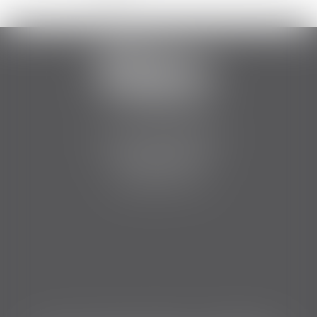
2 Boulevard Jean Bouin
34500 BEZIERS
Tél :
06 84 75 51 12