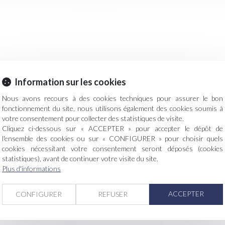
Information sur les cookies
Nous avons recours à des cookies techniques pour assurer le bon
rmier
fonctionnement du site, nous utilisons également des cookies soumis à
votre consentement pour collecter des statistiques de visite.
Cliquez ci-dessous sur « ACCEPTER » pour accepter le dépôt de
 des chemins ruraux
l'ensemble des cookies ou sur « CONFIGURER » pour choisir quels
cookies nécessitant votre consentement seront déposés (cookies
smissions et aux trésoreries
statistiques), avant de continuer votre visite du site.
Plus d'informations
ACCEPTER
CONFIGURER
REFUSER
n du plan stratégique national par la Commission européenne 