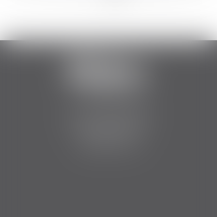
>>
2 Boulevard Jean Bouin
34500 BEZIERS
Tél :
06 84 75 51 12