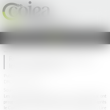
Cercle Occitan des Juristes &
Experts en Agriculture
Ouvrir
le
menu
Vous êtes ici :
Accueil
Redémarrage économique pour les vins de Bordeaux
Redémarrage économique pour
les vins de Bordeaux
Publié le :
20/07/2021
DROIT VITICOLE
Source :
www.larvf.com
Les volumes commercialisés de vins de Bordeaux ont
progressé de 13% des par rapport à l'an dernier, d'après
le Conseil interprofessionnel des vins de Bordeaux...
Lire