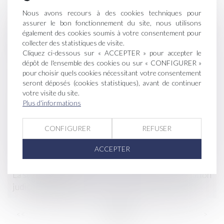
Redémarrage économique pour les vins de Bordeaux
Nous avons recours à des cookies techniques pour
assurer le bon fonctionnement du site, nous utilisons
également des cookies soumis à votre consentement pour
Accord politique sur la nouvelle PAC : une politique
collecter des statistiques de visite.
plus équitable, plus verte et plus souple
Cliquez ci-dessous sur « ACCEPTER » pour accepter le
dépôt de l'ensemble des cookies ou sur « CONFIGURER »
La justice allemande proscrit les sorbets au
pour choisir quels cookies nécessitant votre consentement
champagne de la chaîne Aldi
seront déposés (cookies statistiques), avant de continuer
votre visite du site.
Plus d'informations
Le droit rural plonge ses racines dans la terre, comme
la vigne…
CONFIGURER
REFUSER
Enfin un droit à l’erreur administrative pour les aides
ACCEPTER
de la filière vin
La séparation des fermiers : nouveau cas de résiliation
judiciaire du bail
...
...
<<
<
9
10
11
12
13
14
15
>